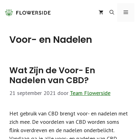
Ga
naar
Menu
de
inhoud
Voor- en Nadelen
Wat Zijn de Voor- En
Nadelen van CBD?
21 september 2021
door
Team Flowerside
Het gebruik van CBD brengt voor- en nadelen met
zich mee. De voordelen van CBD worden soms
flink overdreven en de nadelen onderbelicht.
Vandaag ga je alle voor- en nadelen van CBD