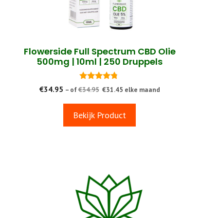
Flowerside Full Spectrum CBD Olie
500mg | 10ml | 250 Druppels
4.6
€
34.95
– of
€
34.95
€
31.45
elke maand
van 5
Bekijk Product